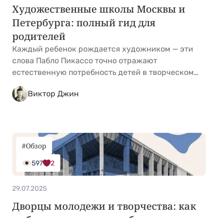
Художественные школы Москвы и
Петербурга: полный гид для
родителей
Каждый ребенок рождается художником — эти
слова Пабло Пикассо точно отражают
естественную потребность детей в творческом
самовыражении. Но путь от первых каракулей на
Виктор Джин
обоях до зрелого творчества не быстрый.
Художественная школа помогает малышу в этом
путешествии: закладывает творческую базу,
которая станет ценным багажом на всю жизнь,
независимо от будущей профессии. В отличие от
#Обзор
частных студий &hellip; <a
597
2
href="https://kidgu.ru/journal/hudozhestvennye-
shkoly-dlya-detei/">Continued</a>
29.07.2025
Дворцы молодежи и творчества: как