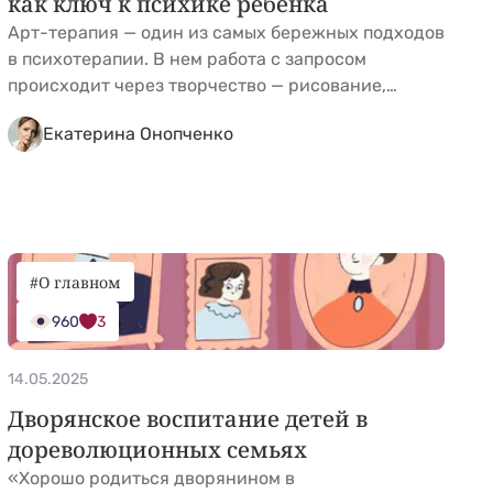
как ключ к психике ребенка
Арт-терапия — один из самых бережных подходов
в психотерапии. В нем работа с запросом
происходит через творчество — рисование,
коллаж, лепку, музыку или танец. Расскажу о
Екатерина Онопченко
принципах работы этого психотерапевтического
направления и дам простые техники самопомощи
на случай, если работа со специалистом по
каким-то причинам невозможна. Почему арт-
терапия? Термин «арт-терапия», или «лечение
искусством», ввел в &hellip; <a
#О главном
href="https://kidgu.ru/journal/art-terapiya-dlya-
960
3
detej/">Continued</a>
14.05.2025
Дворянское воспитание детей в
дореволюционных семьях
«Хорошо родиться дворянином в