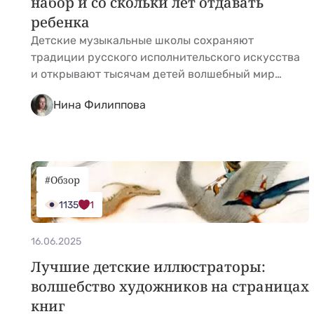
набор и со скольки лет отдавать
ребенка
Детские музыкальные школы сохраняют
традиции русского исполнительского искусства
и открывают тысячам детей волшебный мир
музыки. Это не только возможность развить слух
Нина Филиппова
и научиться импровизации, но и шанс воспитать
дисциплину, обрести уверенность, а для кого-то
— сделать первый шаг к будущей профессии.
Разберемся, как попасть в музыкальную школу и
что ждет юных музыкантов за дверьми учебных
#Обзор
&hellip; <a href="https://kidgu.ru/journal/detskie-
1135
1
muzykalnye-shkoly/">Continued</a>
16.06.2025
Лучшие детские иллюстраторы:
волшебство художников на страницах
книг