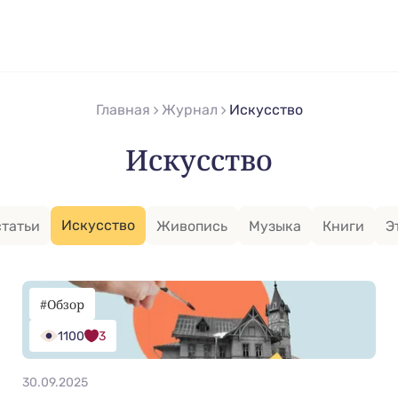
Главная
Журнал
Искусство
Искусство
Искусство
статьи
Живопись
Музыка
Книги
Э
#Обзор
1100
3
30.09.2025