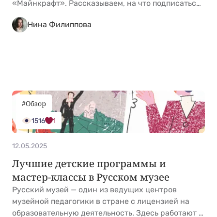
«Майнкрафт». Рассказываем, на что подписаться,
чтобы всей семьей пошуршать страницами.
Нина Филиппова
Веселые картинки Возраст: 6+ Периодичность:
ежемесячно Количество страниц: 36
Легендарный журнал выходит с 1956 года, его
создатель — карикатурист журнала «Крокодил»
Иван Семенов. В разные годы над детским
изданием работали известные &hellip; <a
href="https://kidgu.ru/journal/zhurnaly-dlya-
#Обзор
detej/">Continued</a>
1516
1
12.05.2025
Лучшие детские программы и
мастер-классы в Русском музее
Русский музей — один из ведущих центров
музейной педагогики в стране с лицензией на
образовательную деятельность. Здесь работают с