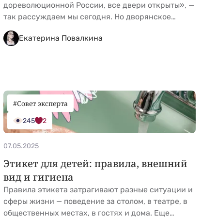
дореволюционной России, все двери открыты», —
так рассуждаем мы сегодня. Но дворянское
звание предполагало и большую ответственность,
Екатерина Повалкина
нести которую смог бы не каждый. С детства
ребенок благородного происхождения
сталкивался с кучей правил и ограничений,
которым нужно безропотно подчиняться.
Обратимся к дворянскому воспитанию в России и
подумаем, какие из правил пошли бы &hellip; <a
#Совет эксперта
href="https://kidgu.ru/journal/dvoryanskoe-
245
2
vospitanie-detej/">Continued</a>
07.05.2025
Этикет для детей: правила, внешний
вид и гигиена
Правила этикета затрагивают разные ситуации и
сферы жизни — поведение за столом, в театре, в
общественных местах, в гостях и дома. Еще