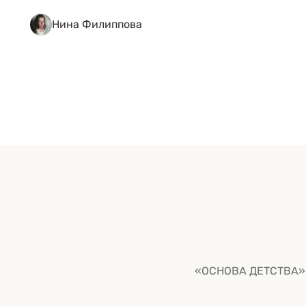
авторитетных проектов: их ведут специалисты в
Нина Филиппова
своем деле — искусствоведы, историки, эксперты
по детской литературе и педагоги, которые к тому
же отлично ориентируются в общей истории
искусства и международной культурной
повестке. Ку-ку киндер Автор канала —
искусствовед Ксения Коробейникова. Она много
&hellip; <a href="https://kidgu.ru/journal/iskusstvo-
dlya-detej/">Continued</a>
«ОСНОВА ДЕТСТВА» р