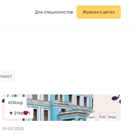
Для специалистов
Журнал о детях
тикет
#Обзор
2146
1
29.09.2025