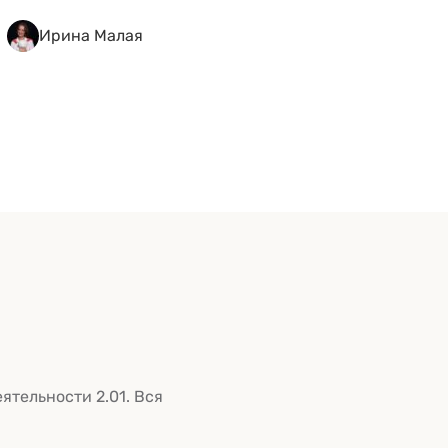
этикет учит внимательно относиться к внешнему
Ирина Малая
виду и личной гигиене, и этим важно поделиться
с ребенком. Встречают по одежке Ребенок
собирается на улицу и думает, что ему надеть. В
этом выборе его можно &hellip; <a
href="https://kidgu.ru/journal/etiket-dlya-
detej/">Continued</a>
тельности 2.01. Вся