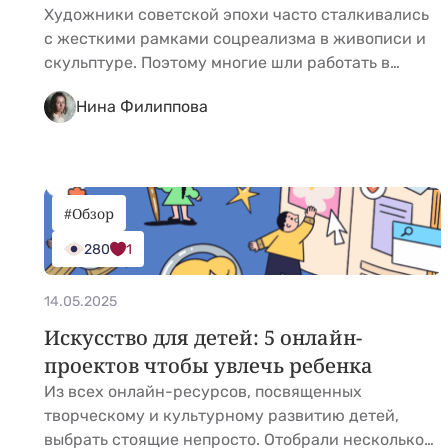
Художники советской эпохи часто сталкивались
с жесткими рамками соцреализма в живописи и
скульптуре. Поэтому многие шли работать в
журналы и детские издательства, где и
Нина Филиппова
раскрывали свой талант. Сегодня имена
классиков детской графики известны далеко за
пределами страны, а современные мастера
уверенно подхватывают эстафету. Мы отобрали
ярких иллюстраторов, которые украсят вашу
#Обзор
детскую библиотеку. Игорь Олейников Художник,
280
1
&hellip; <a href="https://kidgu.ru/journal/luchshie-
detskie-illyustratory-hudozhniki/">Continued</a>
14.05.2025
Искусство для детей: 5 онлайн-
проектов чтобы увлечь ребенка
Из всех онлайн-ресурсов, посвященных
творческому и культурному развитию детей,
выбрать стоящие непросто. Отобрали несколько