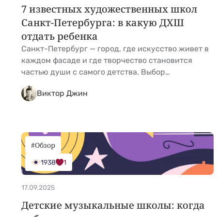
7 известных художественных школ
Санкт-Петербурга: в какую ДХШ
отдать ребенка
Санкт-Петербург — город, где искусство живет в
каждом фасаде и где творчество становится
частью души с самого детства. Выбор
художественной школы для малыша — это не
Виктор Джин
просто поиск кружка по интересам, а вложение в
его эстетическое воспитание и, возможно,
будущую профессию. В отличие от частных
студий и кружков, в государственных ДХШ
преподают системно, по академическим &hellip;
#Обзор
<a href="https://kidgu.ru/journal/luchshie-
1938
1
hudozhestvennye-shkoly-spb/">Continued</a>
17.09.2025
Детские музыкальные школы: когда