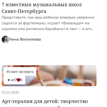
7 известных музыкальных школ
Санкт-Петербурга
Представьте, как ваш ребенок впервые уверенно
садится за фортепиано, играет «Вивальди» на
скрипке или ритмично барабанит в такт — и его
глаза радостно горят. Лучшие музыкальные
Нина Филиппова
школы северной столицы помогут развить талант
вашего малыша. Ведь Санкт-Петербург — не
просто город с развитой сетью музыкального
образования, а колыбель русской
исполнительской школы. Тут из поколения в
поколение &hellip; <a
#Совет эксперта
href="https://kidgu.ru/journal/luchshie-
477
5
muzykalnye-shkoly-spb/">Continued</a>
03.07.2025
Арт-терапия для детей: творчество