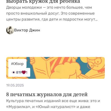
выбрать кружок для ребенка
Дворцы молодежи — это нечто большее, чем
просто внешкольный досуг. Это современные
центры развития, где дети и подростки могут
попробовать себя в науке, технике, искусстве,
Виктор Джин
медиа, предпринимательстве и даже дипломатии.
В отличие от школьных занятий, программы в
дворцах построены вокруг реального увлечения
ребенка — здесь можно экспериментировать,
создавать проекты, участвовать в конкурсах и
общаться с &hellip; <a
#Обзор
href="https://kidgu.ru/journal/dvorczy-molodezhi-
819
1
sekcziya-kruzhok-dlya-rebenka/">Continued</a>
19.05.2025
8 печатных журналов для детей
Культура печатных изданий все еще жива: это и
«Мурзилка», и «Юный натуралист» и даже