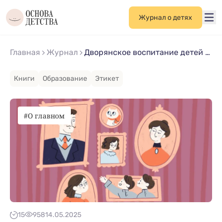
Журнал о детях
Главная
Журнал
Дворянское воспитание детей в дореволюционных семьях
Книги
Образование
Этикет
#О главном
15
958
14.05.2025