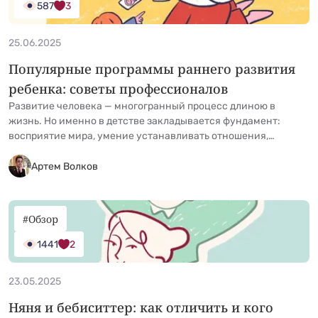
href="https://kidgu.ru/journal/privykanie-rebenka-k-nyane-
587
3
sovety/">Continued</a>
25.06.2025
Популярные программы раннего развития
ребенка: советы профессионалов
Развитие человека — многогранный процесс длиною в
жизнь. Но именно в детстве закладывается фундамент:
восприятие мира, умение устанавливать отношения,
мыслить и учиться. Благодаря развивающим методикам
родители, няни и педагоги создают среду, в которой малыш
Артем Волков
может раскрыть свой потенциал. Что такое программы
раннего развития и зачем они нужны В первые годы жизни —
от рождения до &hellip; <a
#Обзор
href="https://kidgu.ru/journal/programmy-rannego-razvitiya-
rebenka/">Continued</a>
1441
2
23.05.2025
Няня и бебиситтер: как отличить и кого