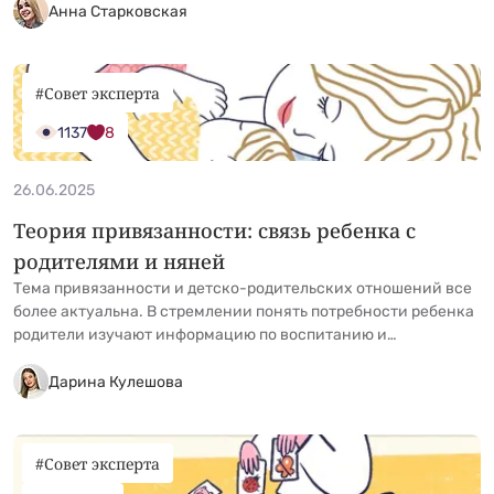
понимать: няня не может и не должна заменять маму. Ее роль
Анна Старковская
— помогать с бытовыми и техническими вопросами, чтобы у
родителей было больше сил и &hellip; <a
href="https://kidgu.ru/journal/nyanya-dlya-
#Совет эксперта
novorozhdennogo/">Continued</a>
1137
8
26.06.2025
Теория привязанности: связь ребенка с
родителями и няней
Тема привязанности и детско-родительских отношений все
более актуальна. В стремлении понять потребности ребенка
родители изучают информацию по воспитанию и
погружаются в его удивительный мир. Появляется
индустрия поддержки семей: новые форматы услуг, детские
Дарина Кулешова
и развивающие центры, растет число квалифицированных
нянь и педагогов. Рассмотрим, о чем говорит теория
привязанности и как выстраивать отношения с няней.
#Совет эксперта
Феномен детской &hellip; <a