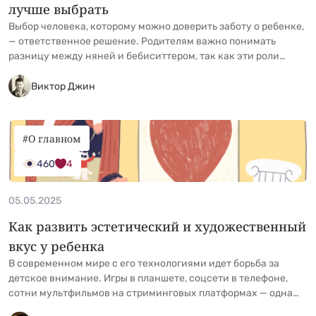
лучше выбрать
Выбор человека, которому можно доверить заботу о ребенке,
— ответственное решение. Родителям важно понимать
разницу между няней и бебиситтером, так как эти роли
подразумевают разные обязанности, уровень подготовки и
формат работы. Если понятие «няня» широко известно, то
Виктор Джин
«бебиситтеры» появились в российской практике
относительно недавно. Разберем, в чем их отличие и как
выбрать подходящего кандидата в &hellip; <a
#О главном
href="https://kidgu.ru/journal/nyanya-bebisitter-
otlichiya/">Continued</a>
460
4
05.05.2025
Как развить эстетический и художественный
вкус у ребенка
В современном мире с его технологиями идет борьба за
детское внимание. Игры в планшете, соцсети в телефоне,
сотни мультфильмов на стриминговых платформах — одна
кнопка, и ребенка уносит в океан развлекательного