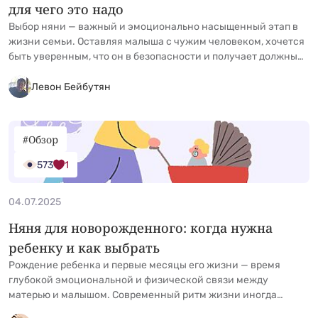
для чего это надо
Выбор няни — важный и эмоционально насыщенный этап в
жизни семьи. Оставляя малыша с чужим человеком, хочется
быть уверенным, что он в безопасности и получает должный
уход. Видеонаблюдение решает этот вопрос: помогает
держать руку на пульсе, убедиться в качествах няни и в
Левон Бейбутян
конечном итоге выстроить с ней доверительные отношения.
Разберем, как устанавливать камеры, какие модели &hellip;
<a href="https://kidgu.ru/journal/kamery-i-nyanya-skolko-
#Обзор
stoit/">Continued</a>
573
1
04.07.2025
Няня для новорожденного: когда нужна
ребенку и как выбрать
Рождение ребенка и первые месяцы его жизни — время
глубокой эмоциональной и физической связи между
матерью и малышом. Современный ритм жизни иногда
вынуждает родителей прибегать к помощи няни, но важно