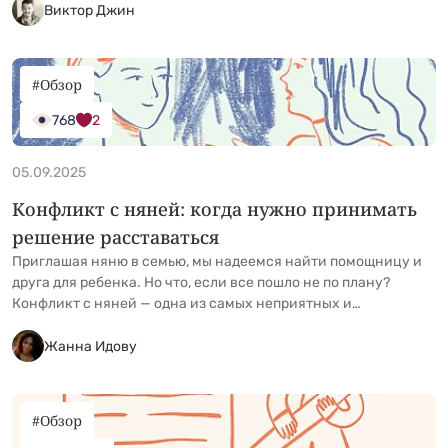
полагаются на советы друзей или доверяют первому
Виктор Джин
впечатлению, упуская важные детали. Такой
эмоциональный выбор часто оборачивается стрессом и
приводит к скорому расставанию с няней. Гораздо &hellip; <a
#Обзор
href="https://kidgu.ru/journal/nyanya-dlya-rebenka-kak-
najti/">Continued</a>
768
2
05.09.2025
Конфликт с няней: когда нужно принимать
решение расставаться
Приглашая няню в семью, мы надеемся найти помощницу и
друга для ребенка. Но что, если все пошло не по плану?
Конфликт с няней — одна из самых неприятных и
деликатных ситуаций. Несовпадение ожиданий, нарушение
договоренностей или, что хуже, вопросы с безопасностью
Жанна Идову
ребенка, — все это повод для серьезного разговора или
увольнения. Рассмотрим, как искать компромиссы &hellip; <a
href="https://kidgu.ru/journal/konflikt-roditelej-
#Обзор
nyani/">Continued</a>