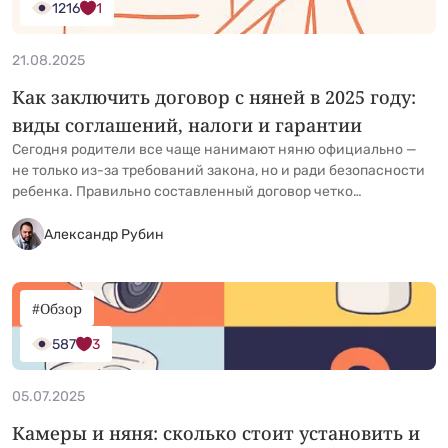
1216
1
21.08.2025
Как заключить договор с няней в 2025 году:
виды соглашений, налоги и гарантии
Сегодня родители все чаще нанимают няню официально —
не только из-за требований закона, но и ради безопасности
ребенка. Правильно составленный договор четко
распределяет обязанности, снижает риск конфликтов, дает
няне уверенность в стабильной работе и оплате. А если одна
Александр Рубин
из сторон нарушила условия, договор поможет отстоять свои
права в суде. Расскажем, какие бывают формы соглашений с
&hellip; <a href="https://kidgu.ru/journal/dogovor-s-nyanej-
#Обзор
skachat/">Continued</a>
587
3
05.07.2025
Камеры и няня: сколько стоит установить и