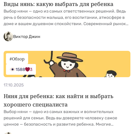
Виды нянь: какую выбрать для ребенка
Выбор няни — одно из самых ответственных решений. Ведь
речь о безопасности малыша, его воспитании, атмосфере в
доме и вашем душевном спокойствии. Современный рынок
предлагает большой выбор: от помощницы на пару часов до
узкопрофильных специалистов. Разбираемся, какие бывают
Виктор Джин
няни и для каких задач они подходят. Няня на полный день
Это человек, который проводит с малышом &hellip; <a
href="https://kidgu.ru/journal/vidy-nyan-kakuyu-vybrat-dlya-
#Обзор
rebenka/">Continued</a>
1588
3
17.10.2025
Няня для ребенка: как найти и выбрать
хорошего специалиста
Выбор няни — одно из самых важных и волнительных
решений для семьи. Ведь вы доверяете человеку самое
ценное — безопасность и развитие ребенка. Многие
родители идут по пути наименьшего сопротивления: