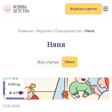
Журнал о детях
Главная
Журнал
Специалисты
Няня
Няня
Няня
Все статьи
#Обзор
477
1
17.10.2025